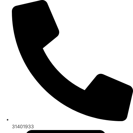
Videre
til
indhold
31401933