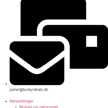
peter@bodyrehab.dk
Behandlinger
Biopati og naturopati